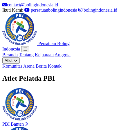
contact@bolingindonesia.id
Ikuti Kami:
persatuanbolingindonesia
bolingindonesia.id
Persatuan Boling
Indonesia
Beranda
Tentang
Kejuaraan
Anggota
Atlet
Komunitas
Arena
Berita
Kontak
Atlet Pelatda PBI
PBI Banten